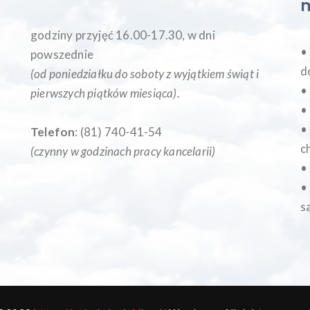
godziny przyjęć 16.00-17.30, w dni
•
powszednie
d
(od poniedziałku do soboty z wyjątkiem świąt i
•
pierwszych piątków miesiąca
).
•
•
Telefon
: (81) 740-41-54
c
(czynny w godzinach pracy kancelarii)
•
•
s