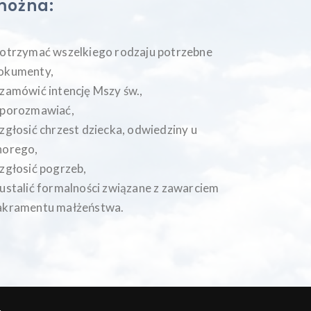
można:
 otrzymać wszelkiego rodzaju potrzebne
okumenty,
 zamówić intencję Mszy św.,
 porozmawiać,
 zgłosić chrzest dziecka, odwiedziny u
horego,
 zgłosić pogrzeb,
 ustalić formalności związane z zawarciem
akramentu małżeństwa.