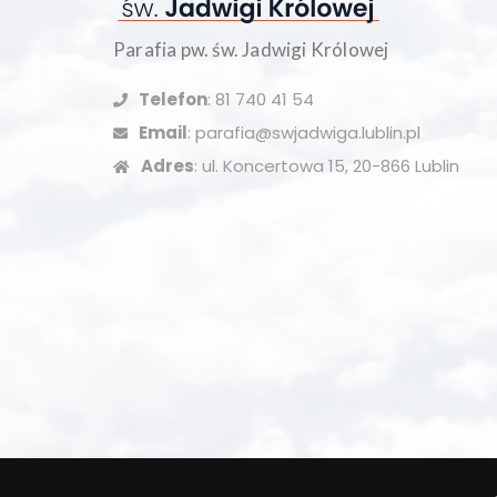
Parafia pw. św. Jadwigi Królowej
Telefon
: 81 740 41 54
Email
: parafia@swjadwiga.lublin.pl
Adres
: ul. Koncertowa 15, 20-866 Lublin