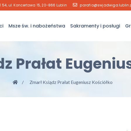
41 54, ul. Koncertowa 15, 20-866 Lublin
parafia@swjadwiga.lublin.
ci
Msze św. i nabożeństwa
Sakramenty i posługi
Gr
z Prałat Eugeniu
Zmarł Ksiądz Prałat Eugeniusz Kościółko