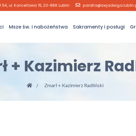
41 54, ul. Koncertowa 15, 20-866 Lublin
parafia@swjadwiga.lublin.
ci
Msze św. i nabożeństwa
Sakramenty i posługi
Gr
ł + Kazimierz Radl
Zmarł + Kazimierz Radliński