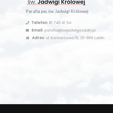
Parafia pw. św. Jadwigi Królowej
Telefon
: 81 740 41 54
Email
: parafia@swjadwiga.lublin.pl
Adres
: ul. Koncertowa 15, 20-866 Lublin