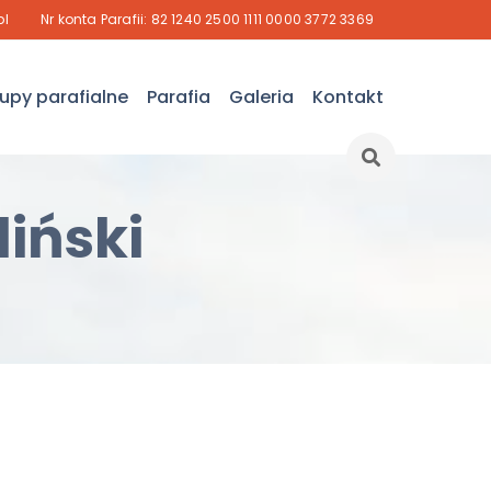
pl
Nr konta Parafii: 82 1240 2500 1111 0000 3772 3369
upy parafialne
Parafia
Galeria
Kontakt
iński