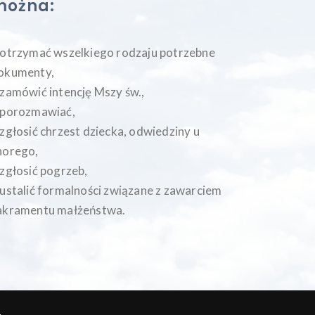
można:
 otrzymać wszelkiego rodzaju potrzebne
okumenty,
 zamówić intencję Mszy św.,
 porozmawiać,
 zgłosić chrzest dziecka, odwiedziny u
horego,
 zgłosić pogrzeb,
 ustalić formalności związane z zawarciem
akramentu małżeństwa.