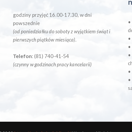
godziny przyjęć 16.00-17.30, w dni
•
powszednie
d
(od poniedziałku do soboty z wyjątkiem świąt i
•
pierwszych piątków miesiąca
).
•
•
Telefon
: (81) 740-41-54
c
(czynny w godzinach pracy kancelarii)
•
•
s