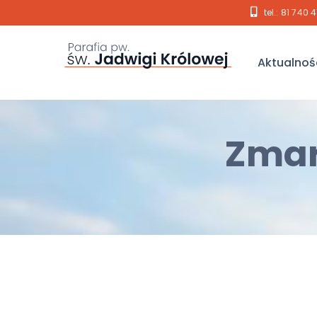
tel.: 81 740 
Aktualnoś
Zmar