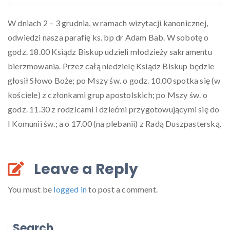
W dniach 2 – 3 grudnia, w ramach wizytacji kanonicznej,
odwiedzi nasza parafię ks. bp dr Adam Bab. W sobotę o
godz. 18.00 Ksiądz Biskup udzieli młodzieży sakramentu
bierzmowania. Przez całą niedzielę Ksiądz Biskup będzie
głosił Słowo Boże; po Mszy św. o godz. 10.00 spotka się (w
kościele) z członkami grup apostolskich; po Mszy św. o
godz. 11.30 z rodzicami i dziećmi przygotowującymi się do
I Komunii św.; a o 17.00 (na plebanii) z Radą Duszpasterską.
Leave a Reply
You must be
logged in
to post a comment.
Search