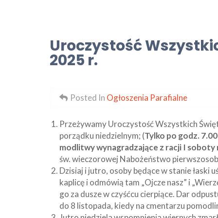
Uroczystość Wszystkic
2025 r.
Posted In
Ogłoszenia Parafialne
Przeżywamy Uroczystość Wszystkich Święty
porządku niedzielnym; (
Tylko po godz. 7.00
modlitwy wynagradzające z racji I soboty
św. wieczorowej Nabożeństwo pierwszosob
Dzisiaj i jutro, osoby będące w stanie łaski 
kaplicę i odmówią tam „Ojcze nasz” i „Wier
go za dusze w czyśćcu cierpiące. Dar odpust
do 8 listopada, kiedy na cmentarzu pomodli
Jutro niedziela wspomnienia wiernych zmarł