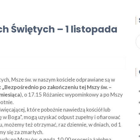
h Świętych – 1 listopada
ch, Msze św. w naszym kościele odprawiane są w
: „Bezpośrednio po zakończeniu tej Mszy św. –
 miesiąca
), o 17.15 Różaniec wypominkowy a po Mszy
otnie.
uświęcającej, które pobożnie nawiedzą kościół lub
zę w Boga”, mogą uzyskać odpust zupełny i ofiarować
u, możemy też otrzymać, raz dziennie, w dniach, od 1
my się za zmarłych.
ych; po Mszy św. o godz. 10.00 procesja żałobna