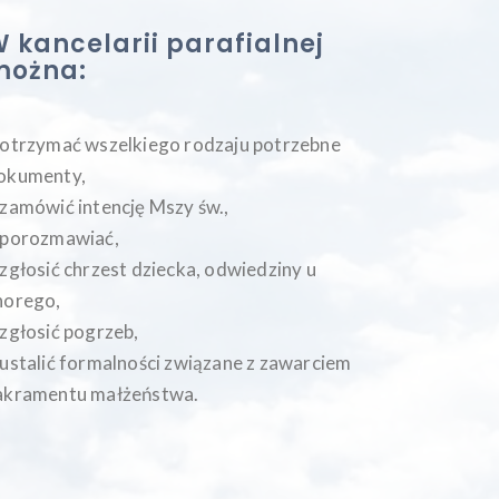
 kancelarii parafialnej
można:
 otrzymać wszelkiego rodzaju potrzebne
okumenty,
 zamówić intencję Mszy św.,
 porozmawiać,
 zgłosić chrzest dziecka, odwiedziny u
horego,
 zgłosić pogrzeb,
 ustalić formalności związane z zawarciem
akramentu małżeństwa.