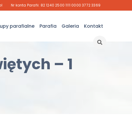
pl
Nr konta Parafii: 82 1240 2500 1111 0000 3772 3369
upy parafialne
Parafia
Galeria
Kontakt
iętych – 1