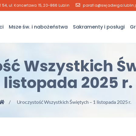
41 54, ul. Koncertowa 15, 20-866 Lublin
parafia@swjadwiga.lublin.
ci
Msze św. i nabożeństwa
Sakramenty i posługi
Gr
ść Wszystkich Św
listopada 2025 r.
Uroczystość Wszystkich Świętych – 1 listopada 2025 r.