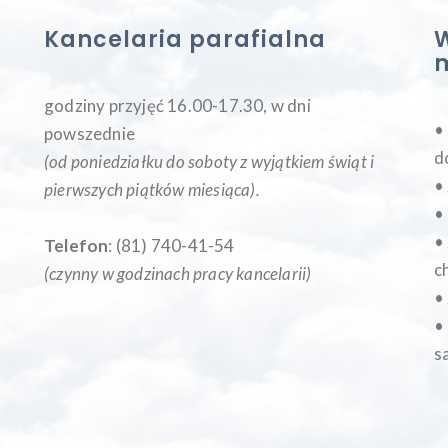
Kancelaria parafialna
W
godziny przyjęć 16.00-17.30, w dni
•
powszednie
d
(od poniedziałku do soboty z wyjątkiem świąt i
•
pierwszych piątków miesiąca
).
•
•
Telefon
: (81) 740-41-54
c
(czynny w godzinach pracy kancelarii)
•
•
s