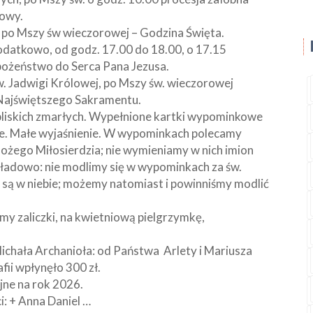
kowy.
 po Mszy św wieczorowej – Godzina Święta.
odatkowo, od godz. 17.00 do 18.00, o 17.15
bożeństwo do Serca Pana Jezusa.
. Jadwigi Królowej, po Mszy św. wieczorowej
 Najświętszego Sakramentu.
 bliskich zmarłych. Wypełnione kartki wypominkowe
e. Małe wyjaśnienie. W wypominkach polecamy
Bożego Miłosierdzia; nie wymieniamy w nich imion
kładowo: nie modlimy się w wypominkach za św.
uż są w niebie; możemy natomiast i powinniśmy modlić
jemy zaliczki, na kwietniową pielgrzymkę,
 Michała Archanioła: od Państwa Arlety i Mariusza
fii wpłynęło 300 zł.
jne na rok 2026.
: + Anna Daniel …