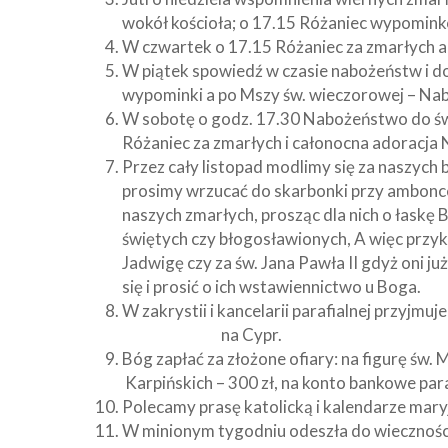
wokół kościoła; o 17.15 Różaniec wypomin
W czwartek o 17.15 Różaniec za zmarłych a
W piątek spowiedź w czasie nabożeństw i d
wypominki a po Mszy św. wieczorowej – Na
W sobotę o godz. 17.30 Nabożeństwo do św
Różaniec za zmarłych i całonocna adoracja
Przez cały listopad modlimy się za naszych
prosimy wrzucać do skarbonki przy ambonc
naszych zmarłych, prosząc dla nich o łaskę 
świętych czy błogosławionych, A więc przy
Jadwigę czy za św. Jana Pawła II gdyż oni j
się i prosić o ich wstawiennictwo u Boga.
W zakrystii i kancelarii parafialnej przyjmu
na Cypr.
Bóg zapłać za złożone ofiary: na figurę św.
Karpińskich – 300 zł, na konto bankowe para
Polecamy prasę katolicką i kalendarze mary
W minionym tygodniu odeszła do wieczności