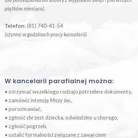
piątków miesiąca
).
Telefon
: (81) 740-41-54
(czynny w godzinach pracy kancelarii)
W kancelarii parafialnej można:
• otrzymać wszelkiego rodzaju potrzebne dokumenty,
• zamówić intencję Mszy św.,
• porozmawiać,
• zgłosić chrzest dziecka, odwiedziny u chorego,
• zgłosić pogrzeb,
• ustalić formalności związane z zawarciem