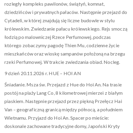
rozległy kompleks pawilonów, świątyń, komnat,
dziedzińców i prywatnych pałaców. Następnie przejazd do
Cytadeli, w której znajdują się liczne budowle w stylu
królewskim. Zwiedzanie pałacu królewskiego. Rejs smoczą
łodzią po malowniczej Rzece Perfumowej, podczas
którego zobaczymy pagodę Thien Mu, codzienne życie
mieszkańców oraz wioskę sampanów położoną na brzegu
rzeki Perfumowej. W trakcie zwiedzania obiad. Nocleg.
9 dzień 20.11.2026 r. HUE – HOI AN
Śniadanie. Msza św. Przejazd z Hue do Hoi An. Na trasie
postój na plaży Lang Co, 8 kilometrowej mierzei z białym
piaskiem. Następnie przejazd przez piękną Przełęcz Hai
Van – geograficzną granicą między północą, a południem
Wietnamu. Przyjazd do Hoi An. Spacer po mieście:
doskonale zachowane tradycyjne domy, Japoński Kryty