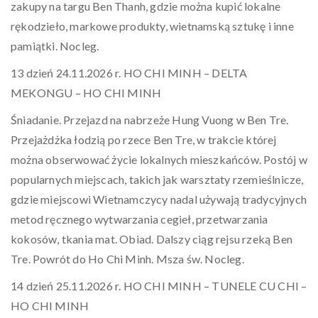
zakupy na targu Ben Thanh, gdzie można kupić lokalne
rękodzieło, markowe produkty, wietnamską sztukę i inne
pamiątki. Nocleg.
13 dzień 24.11.2026 r. HO CHI MINH – DELTA
MEKONGU – HO CHI MINH
Śniadanie. Przejazd na nabrzeże Hung Vuong w Ben Tre.
Przejażdżka łodzią po rzece Ben Tre, w trakcie której
można obserwować życie lokalnych mieszkańców. Postój w
popularnych miejscach, takich jak warsztaty rzemieślnicze,
gdzie miejscowi Wietnamczycy nadal używają tradycyjnych
metod ręcznego wytwarzania cegieł, przetwarzania
kokosów, tkania mat. Obiad. Dalszy ciąg rejsu rzeką Ben
Tre. Powrót do Ho Chi Minh. Msza św. Nocleg.
14 dzień 25.11.2026 r. HO CHI MINH – TUNELE CU CHI –
HO CHI MINH