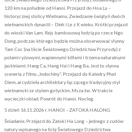
120 km na południe od Hanoi. Przejazd do Hoa Lu –
historycznej stolicy Wietnamu. Zwiedzanie świątyń dwóch
wietnamskich dynastii – Dinh i Le z X wieku. Krótki przejazd
do wioski Van Lam. Rejs bambusową łodzią po rzece Ngo
Dong, podczas którego będzie można obserwować słynny
Tam Coc (na liście Światowego Dziedzictwa Przyrody) z
polami ryżowymi, wapiennymi klifami i trzema naturalnymi
jaskiniami: Hang Ca, Hang Hai i Hang Ba. Jest to słynna
sceneria z filmu „Indochiny”. Przejazd do Katedry Phat
Diem, arcydzieła architektury łączącego tradycyjny styl
wietnamski ze stylem gotyckim. Msza św. W trakcie
wycieczki obiad. Powrót do Hanoi. Nocleg.
5 dzień 16.11.2026 r. HANOI – ZATOKA HALONG
Śniadanie. Przejazd do Zatoki Ha Long – jednego z cudów
natury wpisanego na listę Światowego Dziedzictwa