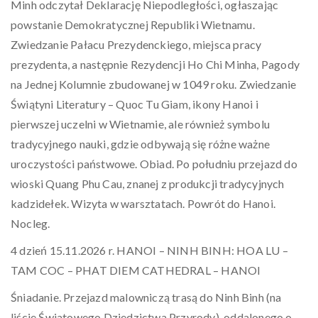
Minh odczytał Deklarację Niepodległości, ogłaszając
powstanie Demokratycznej Republiki Wietnamu.
Zwiedzanie Pałacu Prezydenckiego, miejsca pracy
prezydenta, a następnie Rezydencji Ho Chi Minha, Pagody
na Jednej Kolumnie zbudowanej w 1049 roku. Zwiedzanie
Świątyni Literatury – Quoc Tu Giam, ikony Hanoi i
pierwszej uczelni w Wietnamie, ale również symbolu
tradycyjnego nauki, gdzie odbywają się różne ważne
uroczystości państwowe. Obiad. Po południu przejazd do
wioski Quang Phu Cau, znanej z produkcji tradycyjnych
kadzidełek. Wizyta w warsztatach. Powrót do Hanoi.
Nocleg.
4 dzień 15.11.2026 r. HANOI – NINH BINH: HOA LU –
TAM COC – PHAT DIEM CATHEDRAL – HANOI
Śniadanie. Przejazd malowniczą trasą do Ninh Binh (na
liście Światowego Dziedzictwa Przyrody), oddalonego o