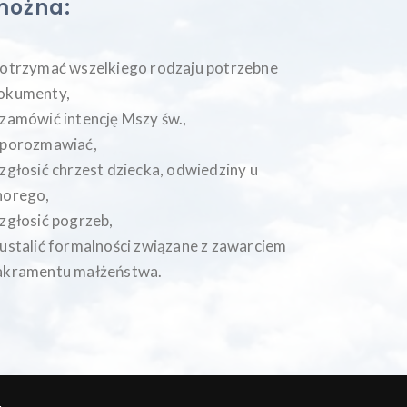
można:
 otrzymać wszelkiego rodzaju potrzebne
okumenty,
 zamówić intencję Mszy św.,
 porozmawiać,
 zgłosić chrzest dziecka, odwiedziny u
horego,
 zgłosić pogrzeb,
 ustalić formalności związane z zawarciem
akramentu małżeństwa.