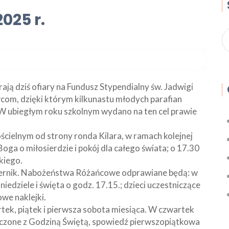
025 r.
ają dziś ofiary na Fundusz Stypendialny św. Jadwigi
om, dzięki którym kilkunastu młodych parafian
W ubiegłym roku szkolnym wydano na ten cel prawie
ścielnym od strony ronda Kilara, w ramach kolejnej
Boga o miłosierdzie i pokój dla całego świata; o 17.30
kiego.
ernik. Nabożeństwa Różańcowe odprawiane będą: w
edziele i święta o godz. 17.15.; dzieci uczestniczące
we naklejki.
ek, piątek i pierwsza sobota miesiąca. W czwartek
zone z Godziną Świętą, spowiedź pierwszopiątkowa