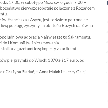
odz. 17.00; w sobotę po Msza św. o godz. 7.00. –
abożeństwo pierwszosobotnie połączone z Różańcem i
ntu.
św. Franciszka z Asyżu, jest to święto patronalne
orliwą posługę życzymy im obfitości Bożych darów na
 popołudniowa adoracja Najświętszego Sakramentu.
 do I Komunii św. i bierzmowania.
 stoliku z gazetami leżą koperty z kartkami
ików pielgrzymki do Włoch: 1070 zł i 17 euro, od
+ Grażyna Biaduń, + Anna Mulak i + Jerzy Osiej,