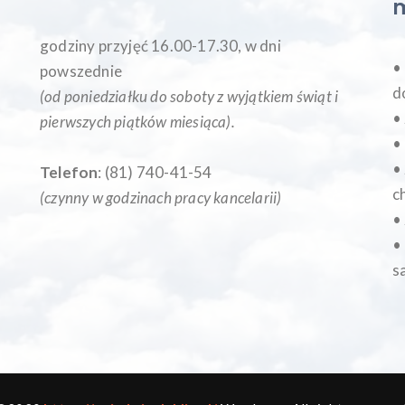
godziny przyjęć 16.00-17.30, w dni
•
powszednie
d
(od poniedziałku do soboty z wyjątkiem świąt i
•
pierwszych piątków miesiąca
).
•
•
Telefon
: (81) 740-41-54
c
(czynny w godzinach pracy kancelarii)
•
•
s