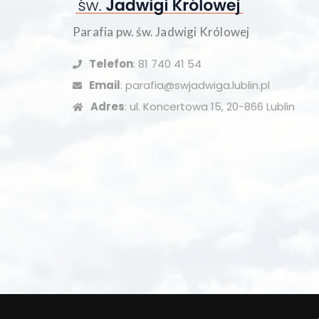
Parafia pw. św. Jadwigi Królowej
Telefon
: 81 740 41 54
Email
: parafia@swjadwiga.lublin.pl
Adres
: ul. Koncertowa 15, 20-866 Lublin