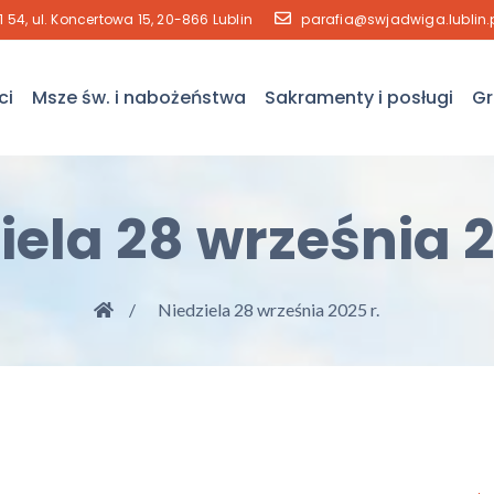
41 54, ul. Koncertowa 15, 20-866 Lublin
parafia@swjadwiga.lublin.
ci
Msze św. i nabożeństwa
Sakramenty i posługi
Gr
iela 28 września 2
Niedziela 28 września 2025 r.