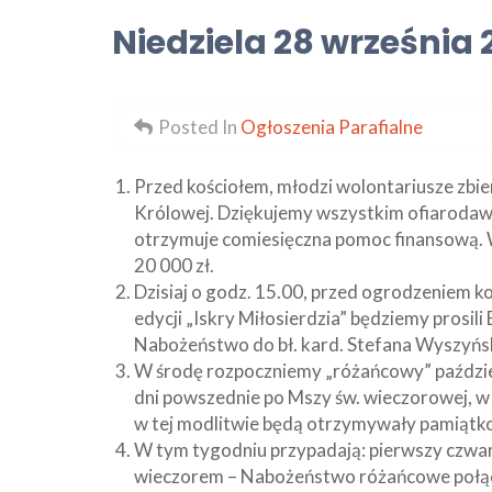
Niedziela 28 września 2
Posted In
Ogłoszenia Parafialne
Przed kościołem, młodzi wolontariusze zbier
Królowej. Dziękujemy wszystkim ofiarodawc
otrzymuje comiesięczna pomoc finansową. 
20 000 zł.
Dzisiaj o godz. 15.00, przed ogrodzeniem ko
edycji „Iskry Miłosierdzia” będziemy prosili 
Nabożeństwo do bł. kard. Stefana Wyszyńs
W środę rozpoczniemy „różańcowy” paździ
dni powszednie po Mszy św. wieczorowej, w ni
w tej modlitwie będą otrzymywały pamiątko
W tym tygodniu przypadają: pierwszy czwart
wieczorem – Nabożeństwo różańcowe połąc