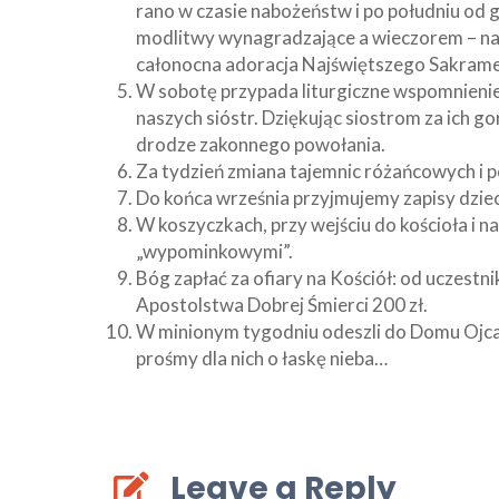
rano w czasie nabożeństw i po południu od g
modlitwy wynagradzające a wieczorem – n
całonocna adoracja Najświętszego Sakrame
W sobotę przypada liturgiczne wspomnienie 
naszych sióstr. Dziękując siostrom za ich g
drodze zakonnego powołania.
Za tydzień zmiana tajemnic różańcowych i
Do końca września przyjmujemy zapisy dzieci
W koszyczkach, przy wejściu do kościoła i na
„wypominkowymi”.
Bóg zapłać za ofiary na Kościół: od uczestn
Apostolstwa Dobrej Śmierci 200 zł.
W minionym tygodniu odeszli do Domu Ojca: 
prośmy dla nich o łaskę nieba…
Leave a Reply