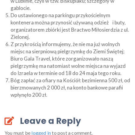
w Lublinie, czyli w tzw. Biskupiaku; szczegóły w
gablocie.
Do ustawionego na parkingu przykościelnym
kontenera można przynosić używaną odzież i buty,
organizatorem zbiórki jest Bractwo Miłosierdzia z ul.
Zielonej.
Z przykrością informujemy, że nie ma już wolnych
miejsc na sierpniową pielgrzymkę do Ziemi Świętej;
Biuro Gala Travel, które zorganizowało naszą
pielgrzymkę ma natomiast wolne miejsca na wyjazd
do Izraela w terminie od 18 do 24 maja tego roku.
Bóg zapłać za ofiary na Kościół: bezimienna 500 zł, od
bierzmowanych 2 000 zł, na konto bankowe parafii
wpłynęło 200 zł.
Leave a Reply
You must be
logged in
to post a comment.