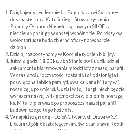
Dziękujemy serdecznie ks. Bogusławowi Suszyle –
duszpasterzowi Katolickiego Stowarzyszenia
Pomocy Osobom Niepełnosprawnym SILOE za
niedzielną posługę w naszej wspólnocie. Po Mszy św.
wolontariusze będą zbierać ofiary na wsparcie
działań
Dzisiaj rozpoczynamy w Kościele tydzień biblijny.
Jutro o godz. 18.00 ks. abp Stanisław Budzik udzieli
sakramentu bierzmowania młodzieży z naszej parafii.
W czasie tej uroczystości zostanie też odsłonięta i
poświęcona tablica pamiątkowa ks. Jana Mitury w 1
rocznicę jego śmierci. Udział w tej liturgii niech będzie
wyrazem naszej wdzięczności za wieloletnią posługę
ks. Mitury, pierwszego proboszcza naszej parafii i
budowniczego tego kościoła.
W najbliższą środę – Dzień Otwartych Drzwi w XXI
Liceum Ogólnokształcącym im. św. Stanisława Kostki