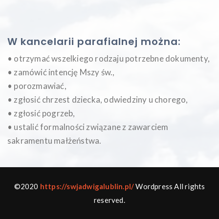
W kancelarii parafialnej można:
• otrzymać wszelkiego rodzaju potrzebne dokumenty,
• zamówić intencję Mszy św.,
• porozmawiać,
• zgłosić chrzest dziecka, odwiedziny u chorego,
• zgłosić pogrzeb,
• ustalić formalności związane z zawarciem
sakramentu małżeństwa.
©2020
https://swjadwigalublin.pl/
Wordpress All rights
reserved.