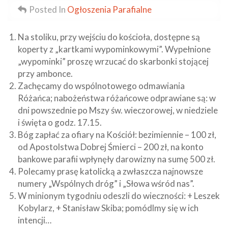
Posted In
Ogłoszenia Parafialne
Na stoliku, przy wejściu do kościoła, dostępne są
koperty z „kartkami wypominkowymi”. Wypełnione
„wypominki” proszę wrzucać do skarbonki stojącej
przy ambonce.
Zachęcamy do wspólnotowego odmawiania
Różańca; nabożeństwa różańcowe odprawiane są: w
dni powszednie po Mszy św. wieczorowej, w niedziele
i święta o godz. 17.15.
Bóg zapłać za ofiary na Kościół: bezimiennie – 100 zł,
od Apostolstwa Dobrej Śmierci – 200 zł, na konto
bankowe parafii wpłynęły darowizny na sumę 500 zł.
Polecamy prasę katolicką a zwłaszcza najnowsze
numery „Wspólnych dróg” i „Słowa wśród nas”.
W minionym tygodniu odeszli do wieczności: + Leszek
Kobylarz, + Stanisław Skiba; pomódlmy się w ich
intencji…