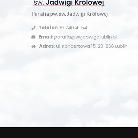
Parafia pw. św. Jadwigi Królowej
Telefon
: 81 740 41 54
Email
: parafia@swjadwiga.lublin.pl
Adres
: ul. Koncertowa 15, 20-866 Lublin