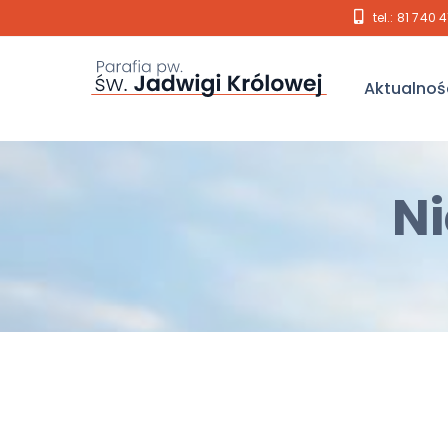
tel.: 81 740 
Aktualnoś
Ni