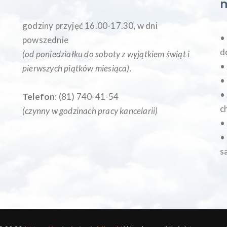
godziny przyjęć 16.00-17.30, w dni
•
powszednie
d
(od poniedziałku do soboty z wyjątkiem świąt i
•
pierwszych piątków miesiąca
).
•
•
Telefon
: (81) 740-41-54
c
(czynny w godzinach pracy kancelarii)
•
•
s