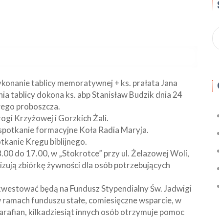
ykonanie tablicy memoratywnej + ks. prałata Jana
ia tablicy dokona ks. abp Stanisław Budzik dnia 24
łego proboszcza.
i Krzyżowej i Gorzkich Żali.
 spotkanie formacyjne Koła Radia Maryja.
tkanie Kręgu biblijnego.
8.00 do 17.00, w „Stokrotce” przy ul. Żelazowej Woli,
zują zbiórkę żywności dla osób potrzebujących
 kwestować będą na Fundusz Stypendialny Św. Jadwigi
ramach funduszu stałe, comiesięczne wsparcie, w
arafian, kilkadziesiąt innych osób otrzymuje pomoc