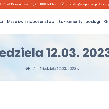
41 54, ul. Koncertowa 15, 20-866 Lublin
parafia@swjadwiga.lublin.
ci
Msze św. i nabożeństwa
Sakramenty i posługi
Gr
edziela 12.03. 2023
Niedziela 12.03. 2023 r.