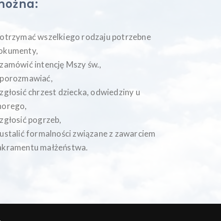
można:
 otrzymać wszelkiego rodzaju potrzebne
okumenty,
 zamówić intencję Mszy św.,
 porozmawiać,
 zgłosić chrzest dziecka, odwiedziny u
horego,
 zgłosić pogrzeb,
 ustalić formalności związane z zawarciem
akramentu małżeństwa.