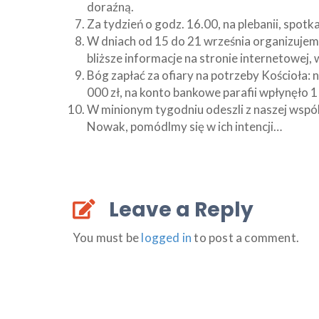
doraźną.
Za tydzień o godz. 16.00, na plebanii, spot
W dniach od 15 do 21 września organizujem
bliższe informacje na stronie internetowej, 
Bóg zapłać za ofiary na potrzeby Kościoła
000 zł, na konto bankowe parafii wpłynęło 1 
W minionym tygodniu odeszli z naszej wspól
Nowak, pomódlmy się w ich intencji…
Leave a Reply
You must be
logged in
to post a comment.