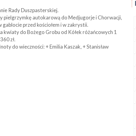
kanie Rady Duszpasterskiej.
y pielgrzymkę autokarową do Medjugorje i Chorwacji,
w gablocie przed kościołem i w zakrystii.
: na kwiaty do Bożego Grobu od Kółek różańcowych 1
360 zł.
noty do wieczności: + Emilia Kaszak, + Stanisław