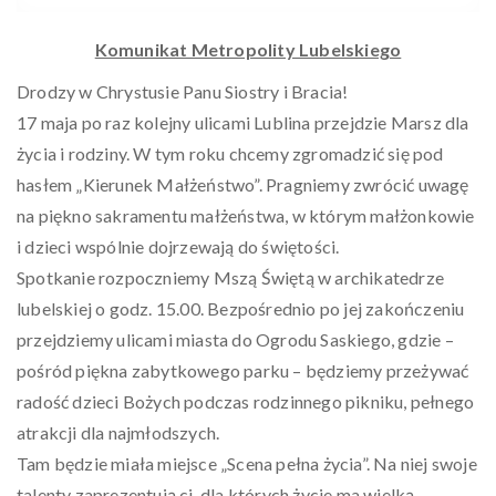
Komunikat Metropolity Lubelskiego
Drodzy w Chrystusie Panu Siostry i Bracia!
17 maja po raz kolejny ulicami Lublina przejdzie Marsz dla
życia i rodziny. W tym roku chcemy zgromadzić się pod
hasłem „Kierunek Małżeństwo”. Pragniemy zwrócić uwagę
na piękno sakramentu małżeństwa, w którym małżonkowie
i dzieci wspólnie dojrzewają do świętości.
Spotkanie rozpoczniemy Mszą Świętą w archikatedrze
lubelskiej o godz. 15.00. Bezpośrednio po jej zakończeniu
przejdziemy ulicami miasta do Ogrodu Saskiego, gdzie –
pośród piękna zabytkowego parku – będziemy przeżywać
radość dzieci Bożych podczas rodzinnego pikniku, pełnego
atrakcji dla najmłodszych.
Tam będzie miała miejsce „Scena pełna życia”. Na niej swoje
talenty zaprezentują ci, dla których życie ma wielką