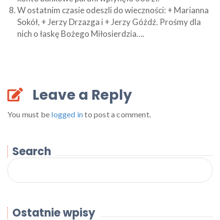
W ostatnim czasie odeszli do wieczności: + Marianna
Sokół, + Jerzy Drzazga i + Jerzy Góźdź. Prośmy dla
nich o łaskę Bożego Miłosierdzia….
Leave a Reply
You must be
logged in
to post a comment.
Search
Ostatnie wpisy