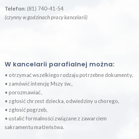
Telefon
: (81) 740-41-54
(czynny w godzinach pracy kancelarii)
W kancelarii parafialnej można:
• otrzymać wszelkiego rodzaju potrzebne dokumenty,
• zamówić intencję Mszy św.,
• porozmawiać,
• zgłosić chrzest dziecka, odwiedziny u chorego,
• zgłosić pogrzeb,
• ustalić formalności związane z zawarciem
sakramentu małżeństwa.