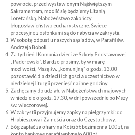
powrocie, przed wystawionym Najświętszym
Sakramentem, modlić się będziemy Litanią
Loretańską. Nabożeństwo zakończy
błogosławieństwo eucharystyczne. Świece
procesyjne z osłonkami są do nabycia w zakrystii.
W sobotę odpust u naszych sąsiadów, w Parafii św.
Andrzeja Boboli.
Za tydzień I Komunia dzieci ze Szkoły Podstawowej
„Paderewski”. Bardzo prosimy, by w miarę
możliwości, Mszę św. „komunijną” o godz. 13.00
pozostawić dla dzieci i ich gości a uczestnictwo w
niedzielnej liturgii przenieść na inne godziny.
Zachęcamy do udziału w Nabożeństwach majowych –
w niedziele o godz. 17.30, w dni powszednie po Mszy
św. wieczorowej.
W zakrystii przyjmujemy zapisy na pielgrzymki: do
Hrubieszowa i Zamościa oraz do Częstochowy.
Bóg zapłać za ofiary na Kościół: bezimienna 100 zł, na
konto bankowe parafii wpłynęło 600 zł.