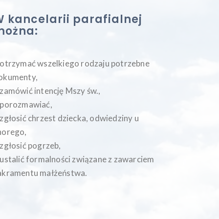
 kancelarii parafialnej
można:
 otrzymać wszelkiego rodzaju potrzebne
okumenty,
 zamówić intencję Mszy św.,
 porozmawiać,
 zgłosić chrzest dziecka, odwiedziny u
horego,
 zgłosić pogrzeb,
 ustalić formalności związane z zawarciem
akramentu małżeństwa.