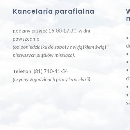
Kancelaria parafialna
W
godziny przyjęć 16.00-17.30, w dni
•
powszednie
d
(od poniedziałku do soboty z wyjątkiem świąt i
•
pierwszych piątków miesiąca
).
•
•
Telefon
: (81) 740-41-54
c
(czynny w godzinach pracy kancelarii)
•
•
s