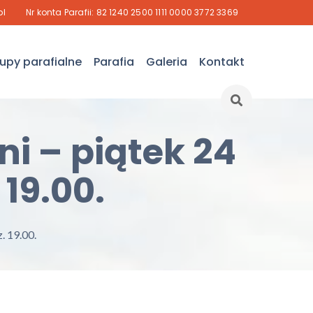
pl
Nr konta Parafii: 82 1240 2500 1111 0000 3772 3369
upy parafialne
Parafia
Galeria
Kontakt
i – piątek 24
 19.00.
. 19.00.