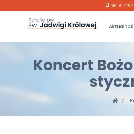
tel.: 81 740 
Aktualnoś
Koncert Bożo
styczn
Ko