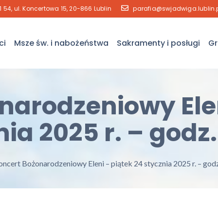
41 54, ul. Koncertowa 15, 20-866 Lublin
parafia@swjadwiga.lublin.
ci
Msze św. i nabożeństwa
Sakramenty i posługi
Gr
narodzeniowy Elen
ia 2025 r. – godz.
ncert Bożonarodzeniowy Eleni – piątek 24 stycznia 2025 r. – godz