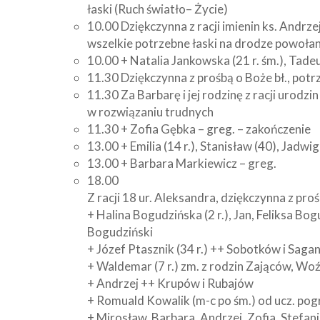
łaski (Ruch światło– Życie)
10.00 Dziękczynna z racji imienin ks. Andrzej
wszelkie potrzebne łaski na drodze powołan
10.00 + Natalia Jankowska (21 r. śm.), Tad
11.30 Dziękczynna z prośbą o Boże bł., potrz
11.30 Za Barbarę i jej rodzinę z racji urodzi
w rozwiązaniu trudnych
11.30 + Zofia Gębka – greg. – zakończenie
13.00 + Emilia (14 r.), Stanisław (40), Jadw
13.00 + Barbara Markiewicz – greg.
18.00
Z racji 18 ur. Aleksandra, dziękczynna z pro
+ Halina Bogudzińska (2 r.), Jan, Feliksa B
Bogudziński
+ Józef Ptasznik (34 r.) ++ Sobotków i Sag
+ Waldemar (7 r.) zm. z rodzin Zająców, Wo
+ Andrzej ++ Krupów i Rubajów
+ Romuald Kowalik (m-c po śm.) od ucz. po
+ Mirosław, Barbara, Andrzej, Zofia, Stefan