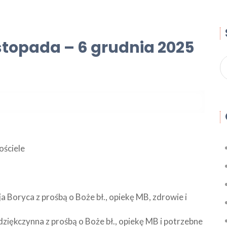
istopada – 6 grudnia 2025
ościele
ja Boryca z prośbą o Boże bł., opiekę MB, zdrowie i
 dziękczynna z prośbą o Boże bł., opiekę MB i potrzebne