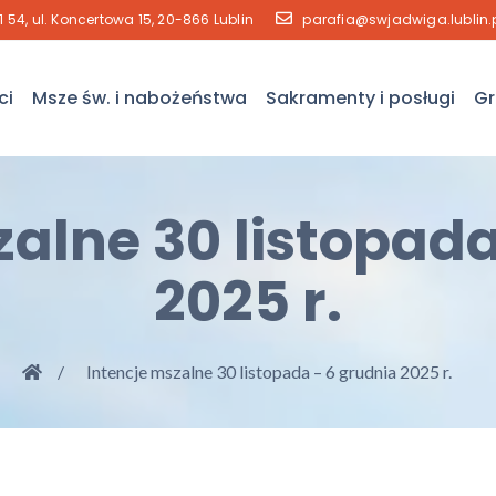
41 54, ul. Koncertowa 15, 20-866 Lublin
parafia@swjadwiga.lublin.
ci
Msze św. i nabożeństwa
Sakramenty i posługi
Gr
zalne 30 listopada
2025 r.
Intencje mszalne 30 listopada – 6 grudnia 2025 r.