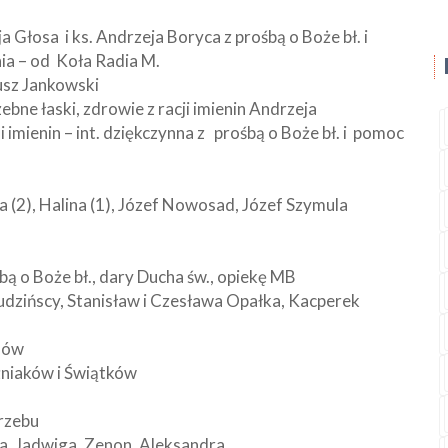
a Głosa i ks. Andrzeja Boryca z prośbą o Boże bł. i
ia – od Koła Radia M.
eusz Jankowski
ebne łaski, zdrowie z racji imienin Andrzeja
n i imienin – int. dziękczynna z prośbą o Boże bł. i pomoc
iga (2), Halina (1), Józef Nowosad, Józef Szymula
śbą o Boże bł., dary Ducha św., opiekę MB
ogudzińscy, Stanisław i Czesława Opałka, Kacperek
anów
źniaków i Świątków
grzebu
ia, Jadwiga, Zenon, Aleksandra