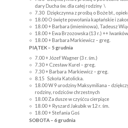
dary Ducha św. dla całej rodziny \
7.30 Dziękczynna z prośbą o Boże bł., opiekę
18.00 O święte powołania kapłańskie i zako
18.00 + Barbara (imieninowa), Tadeusz Wią
18.00 + Ewa Brzozowska (13 r.) ++ Iwanków
18.00 + Barbara Markiewicz – greg.
PIĄTEK – 5 grudnia
7.00 + Józef Wagner (3 r. śm.)
7.30 + Czesław Kurel – greg.
7.30 + Barbara Markiewicz – greg.
8.15 Szkoła Katolicka.
18.00 W 9 urodziny Maksymiliana – dziękczyn
rodziny, rodziców chrzestnych
18.00 Za dusze w czyśćcu cierpiące
18.00 + Ryszard Jakubik w 12 r. śm.
18.00 + Stefania Goś
SOBOTA – 6 grudnia