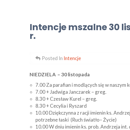
Intencje mszalne 30 l
r.
Posted In
Intencje
NIEDZIELA – 30 listopada
7.00 Za parafian i modlących się w naszym k
7.00 + Jadwiga Janczarek – greg.
8.30 + Czesław Kurel – greg.
8.30 + Cecylia i Ryszard
10.00 Dziękczynna z racji imienin ks. Andrze
potrzebne łaski (Ruch światło– Życie)
10.00 W dniu imienin ks. prob. Andrzeja int.