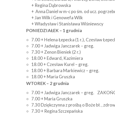
+ Regina Dąbrowska
+ Anna Daniel w m-c po śm. od ucz. pogrzeb
+ Jan Wilk i Genowefa Wilk
+ Władysław i Stanisława Wiśniewscy
PONIEDZIAŁEK – 1 grudnia
7.00 + Helena Łepecka (1 r.), Czesław Łepeck
7.00 + Jadwiga Janczarek – greg.
7.30 + Zenon Bieniek (2 r.)
18.00 + Edward, Kazimiera
18.00 + Czesław Kurel – greg.
18.00 + Barbara Markiewicz – greg.
18.00 + Maria Gruszka
WTOREK – 2 grudnia
7.00 + Jadwiga Janczarek – greg. ZAKO
7.00 + Maria Gruszka
7.30 Dziękczynna z prośbą o Boże bł. , zdrow
7.30 + Regina Szczepańska