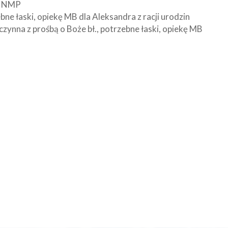
cu NMP
bne łaski, opiekę MB dla Aleksandra z racji urodzin
kczynna z prośbą o Boże bł., potrzebne łaski, opiekę MB