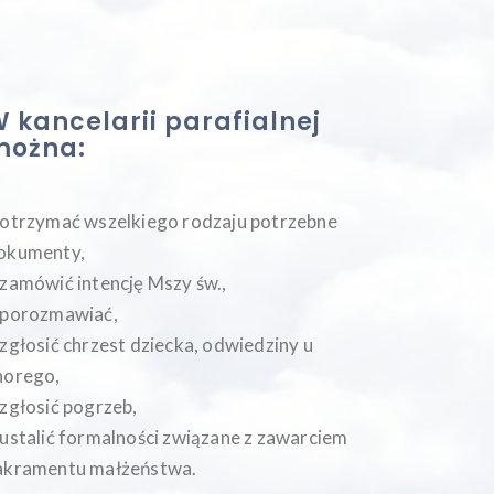
 kancelarii parafialnej
można:
 otrzymać wszelkiego rodzaju potrzebne
okumenty,
 zamówić intencję Mszy św.,
 porozmawiać,
 zgłosić chrzest dziecka, odwiedziny u
horego,
 zgłosić pogrzeb,
 ustalić formalności związane z zawarciem
akramentu małżeństwa.