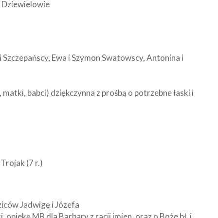
n Dziewielowie
oni Szczepańscy, Ewa i Szymon Swatowscy, Antonina i
, matki, babci) dziękczynna z prośbą o potrzebne łaski i
rojak (7 r.)
ziców Jadwigę i Józefa
 opiekę MB dla Barbary z racji imien. oraz o Boże bł. i