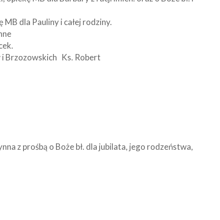
 MB dla Pauliny i całej rodziny.
nne
cek.
 i Brzozowskich Ks. Robert
na z prośbą o Boże bł. dla jubilata, jego rodzeństwa,