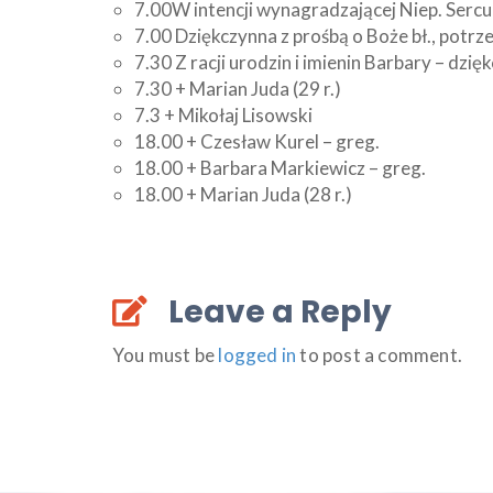
7.00W intencji wynagradzającej Niep. Ser
7.00 Dziękczynna z prośbą o Boże bł., potrze
7.30 Z racji urodzin i imienin Barbary – dzię
7.30 + Marian Juda (29 r.)
7.3 + Mikołaj Lisowski
18.00 + Czesław Kurel – greg.
18.00 + Barbara Markiewicz – greg.
18.00 + Marian Juda (28 r.)
Leave a Reply
You must be
logged in
to post a comment.