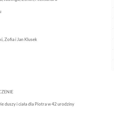
u
i, Zofia i Jan Klusek
ŃCZENIE
ie duszy i ciała dla Piotra w 42 urodziny