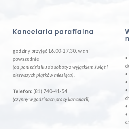
Kancelaria parafialna
W
godziny przyjęć 16.00-17.30, w dni
•
powszednie
d
(od poniedziałku do soboty z wyjątkiem świąt i
•
pierwszych piątków miesiąca
).
•
•
Telefon
: (81) 740-41-54
c
(czynny w godzinach pracy kancelarii)
•
•
s