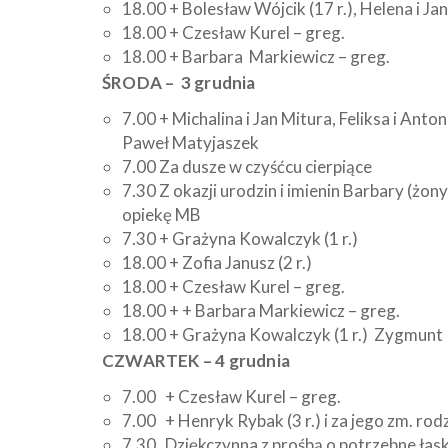
18.00 + Bolesław Wójcik (17 r.), Helena i Ja
18.00 + Czesław Kurel – greg.
18.00 + Barbara Markiewicz – greg.
ŚRODA – 3 grudnia
7.00 + Michalina i Jan Mitura, Feliksa i Ant
Paweł Matyjaszek
7.00 Za dusze w czyśćcu cierpiące
7.30 Z okazji urodzin i imienin Barbary (żony
opiekę MB
7.30 + Grażyna Kowalczyk (1 r.)
18.00 + Zofia Janusz (2 r.)
18.00 + Czesław Kurel – greg.
18.00 + + Barbara Markiewicz – greg.
18.00 + Grażyna Kowalczyk (1 r.) Zygmunt T
CZWARTEK – 4 grudnia
7.00 + Czesław Kurel – greg.
7.00 + Henryk Rybak (3 r.) i za jego zm. rod
7.30 Dziękczynna z prośbą o potrzebne łaski,