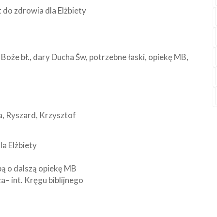
t do zdrowia dla Elżbiety
 Boże bł., dary Ducha Św, potrzebne łaski, opiekę MB,
ia, Ryszard, Krzysztof
la Elżbiety
bą o dalszą opiekę MB
a– int. Kręgu biblijnego