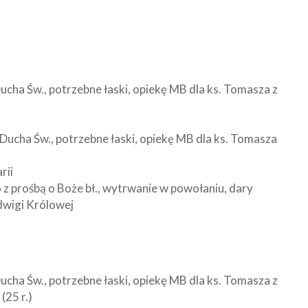
Ducha Św., potrzebne łaski, opiekę MB dla ks. Tomasza z
 Ducha Św., potrzebne łaski, opiekę MB dla ks. Tomasza
rii
z prośbą o Boże bł., wytrwanie w powołaniu, dary
adwigi Królowej
tko
Ducha Św., potrzebne łaski, opiekę MB dla ks. Tomasza z
25 r.)