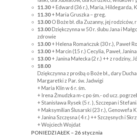
11.30
+ Edward (36 r.), Maria, Hildegarda, 
11.30
+ Maria Gruszka – greg.
13.00
O Boże bł. dla Zuzanny, jej rodziców, 
13.00
Dziękczynna w 50 r. ślubu Jana i Małgo
zdrowie
13.00
+ Helena Romańczuk (30 r.), Paweł 
13.00
+ Marcin (15 r.) Cecylia, Paweł, Janina
13.00
+ Janina Małecka (2 r.) ++ z rodziny, J
18.00
Dziękczynna z prośbą o Boże bł.
,
dary Ducha 
Margaretki z Par. św. Jadwigi
+ Maria Klin w 6 r. śm.
+ Irena Żmudzka m-c po śm.- od ucz. pogrze
+ Stanisława Rysek (5 r. ), Szczepan i Stefani
+ Maksymilian Ślusarski (23 r.), Genowefa Ka
+ Janina Szczęsna ( 4 r.) ++ Szczęsnych i Sk
+ Wojciech Wojdat
PONIEDZIAŁEK – 26 stycznia