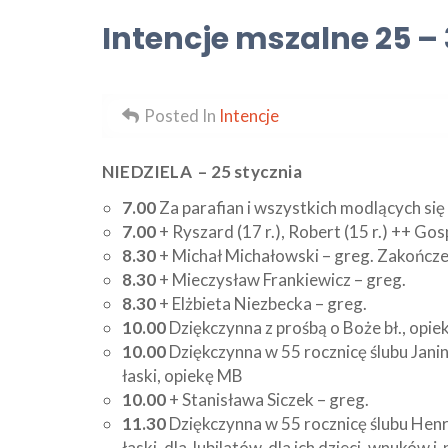
Intencje mszalne 25 – 3
Posted In
Intencje
NIEDZIELA
– 25 stycznia
7.
00
Za parafian i wszystkich modlących się
7.00
+ Ryszard (17 r.), Robert (15 r.) ++ G
8.30
+ Michał Michałowski – greg. Zakończe
8.30
+ Mieczysław Frankiewicz – greg.
8.30
+ Elżbieta Niezbecka – greg.
10.00
Dziękczynna z prośbą o Boże bł., opie
10.00
Dziękczynna w 55 rocznicę ślubu Janiny
łaski, opiekę MB
10.00
+ Stanisława Siczek – greg.
11.30
Dziękczynna w 55 rocznicę ślubu Henry
łaski, dla Jubilatów, dla ich dzieci, wnuków