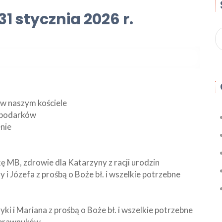
1 stycznia 2026 r.
 w naszym kościele
ospodarków
nie
kę MB, zdrowie dla Katarzyny z racji urodzin
 i Józefa z prośbą o Boże bł. i wszelkie potrzebne
ki i Mariana z prośbą o Boże bł. i wszelkie potrzebne
 i prawnuków