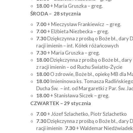
18.00
+ Maria Gruszka – greg.
ŚRODA – 28 stycznia
7.00
+ Mieczysław Frankiewicz
– greg.
7.00
+ Elżbieta Niezbecka – greg.
7.30
Dziękczynna z prośbą o Boże bł., dary 
racji imienin – int. Kółek różańcowych
7.30
+ Maria Gruszka – greg.
18.00
Dziękczynna z prośbą o Boże bł., dary
z racji imienin – od Ruchu Światło-Życie
18.00
O zdrowie, Boże bł., opiekę MB dla Ma
18.00
Imieninowa ks. Tomasza Radlińskiego 
Ducha Św. – int. od Margaretki z Par. Św. J
18.00
+ Stanisława Siczek – greg.
CZWARTEK – 29 stycznia
7.00
+ Józef Szlachetko, Piotr Szlache
7.30
Dziękczynna z prośbą o Boże bł., dary 
racji imienin
7.30
+ Waldemar Niedźwiadek (