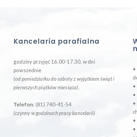
Kancelaria parafialna
W
godziny przyjęć 16.00-17.30, w dni
•
powszednie
d
(od poniedziałku do soboty z wyjątkiem świąt i
•
pierwszych piątków miesiąca
).
•
•
Telefon
: (81) 740-41-54
c
(czynny w godzinach pracy kancelarii)
•
•