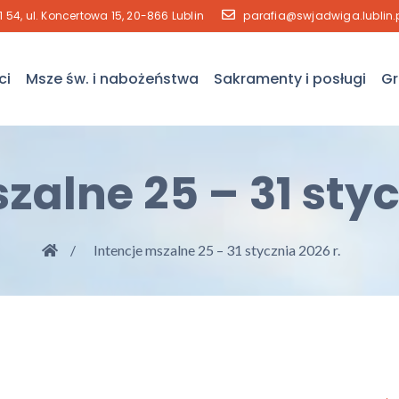
41 54, ul. Koncertowa 15, 20-866 Lublin
parafia@swjadwiga.lublin.
ci
Msze św. i nabożeństwa
Sakramenty i posługi
Gr
zalne 25 – 31 styc
Intencje mszalne 25 – 31 stycznia 2026 r.