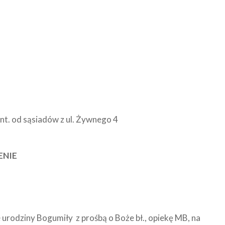
ga
int. od sąsiadów z ul. Żywnego 4
ZENIE
 urodziny Bogumiły z prośbą o Boże bł., opiekę MB, na