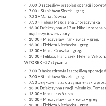
7.00
O szczęśliwy przebieg operacji i powró
7.00
+ Stanisława Siczek – greg.
7.30
+ Maria Jóźwina
7.30
+ Helena Magdalena Choraczyńska
18.00
Dziękczynna w 17 ur. Nikoli z prośbą o
mądre życiowe wybory
18.00
+ Mieczysław Frankiewicz
– greg.
18.00
+ Elżbieta Niezbecka – greg.
18.00
+ Maria Gruszka – greg.
18.00
+ Feliksa, Franciszek, Helena, Wiktor
WTOREK –27 stycznia
7.00
O łaskę zdrowia i szczęśliwą operację d
7.00
+ Stanisława Siczek – greg.
7.30
Dziękczynna za otrzymane łaski z proś
18.00
Dziękczynna z racji imienin ks. Tomasz
18.00
+ Mariusz w 5 r. śm.
18.00
+ Mieczysław Frankiewicz – greg.
18.00
+ Elżbieta Niezbecka – greg.