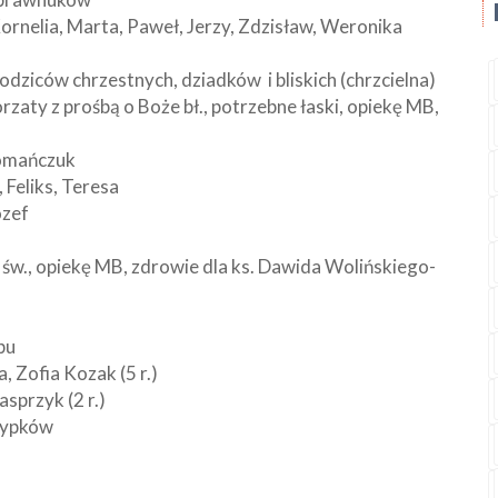
Kornelia, Marta, Paweł, Jerzy, Zdzisław, Weronika
rodziców chrzestnych, dziadków i bliskich (chrzcielna)
rzaty z prośbą o Boże bł., potrzebne łaski, opiekę MB,
Romańczuk
, Feliks, Teresa
ózef
św., opiekę MB, zdrowie dla ks. Dawida Wolińskiego-
bu
a, Zofia Kozak (5 r.)
sprzyk (2 r.)
rzypków