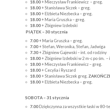
18.00
+ Mieczysław Frankiewicz
– greg.
18.00
+ Stanisława Siczek – greg.
18.00
+ Elżbieta Niezbecka – greg.
18.00
+ Maria Gruszka – greg.
18.00
+ Zbigniew Izdebski
PIĄTEK – 30 stycznia
7.00
+ Maria Gruszka – greg.
7.00
+ Stefan, Weronika, Stefan, Jadwi
7.30
+ Zbigniew Gajewski – int. od rodziny
18.00
+ Zbigniew Izdebski w 2 m-c po śm. – 
18.00
+ Mieczysław Frankiewicz – greg.
18.00
+ Cecylia i Ryszard
18.00
+ Stanisława Siczek greg.
ZAKOŃC
18.00
+ Elżbieta Niezbecka – greg.
SOBOTA – 31 stycznia
7.00
Dziękczynna za wszystkie łaski w 80-te