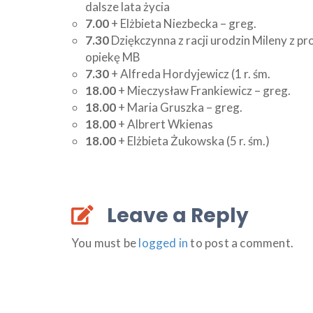
dalsze lata życia
7.00
+ Elżbieta Niezbecka – greg.
7.30
Dziękczynna z racji urodzin Mileny z pr
opiekę MB
7.30
+ Alfreda Hordyjewicz (1 r. śm.
18.00
+ Mieczysław Frankiewicz – greg.
18.00
+ Maria Gruszka – greg.
18.00
+ Albrert Wkienas
18.00
+ Elżbieta Żukowska (5 r. śm.)
Leave a Reply
You must be
logged in
to post a comment.