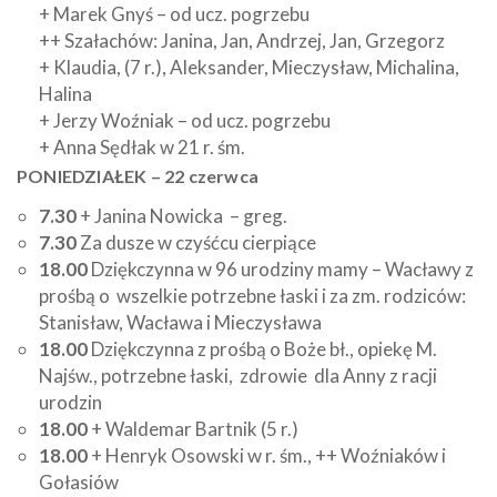
+ Marek Gnyś – od ucz. pogrzebu
++ Szałachów: Janina, Jan, Andrzej, Jan, Grzegorz
+ Klaudia, (7 r.), Aleksander, Mieczysław, Michalina,
Halina
+ Jerzy Woźniak – od ucz. pogrzebu
+ Anna Sędłak w 21 r. śm.
PONIEDZIAŁEK – 22 czerwca
7.30
+ Janina Nowicka – greg.
7.30
Za dusze w czyśćcu cierpiące
18.00
Dziękczynna w 96 urodziny mamy – Wacławy z
prośbą o wszelkie potrzebne łaski i za zm. rodziców:
Stanisław, Wacława i Mieczysława
18.00
Dziękczynna z prośbą o Boże bł., opiekę M.
Najśw., potrzebne łaski, zdrowie dla Anny z racji
urodzin
18.00
+ Waldemar Bartnik (5 r.)
18.00
+ Henryk Osowski w r. śm., ++ Woźniaków i
Gołasiów