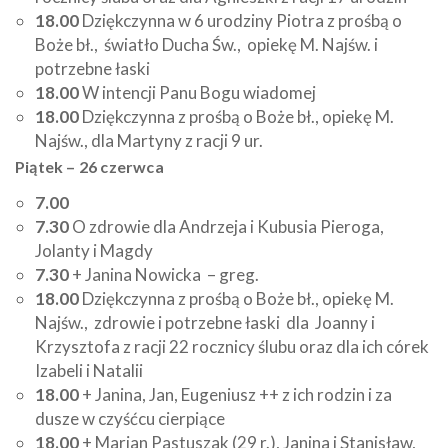
18.00
Dziękczynna w 6 urodziny Piotra z prośbą o
Boże bł., światło Ducha Św., opiekę M. Najśw. i
potrzebne łaski
18.00
W intencji Panu Bogu wiadomej
18.00
Dziękczynna z prośbą o Boże bł., opiekę M.
Najśw., dla Martyny z racji 9 ur.
Piątek – 26 czerwca
7.00
7.30
O zdrowie dla Andrzeja i Kubusia Pieroga,
Jolanty i Magdy
7.30
+ Janina Nowicka – greg.
18.00
Dziękczynna z prośbą o Boże bł., opiekę M.
Najśw., zdrowie i potrzebne łaski dla Joanny i
Krzysztofa z racji 22 rocznicy ślubu oraz dla ich córek
Izabeli i Natalii
18.00
+ Janina, Jan, Eugeniusz ++ z ich rodzin i za
dusze w czyśćcu cierpiące
18.00
+ Marian Pastuszak (29 r.), Janina i Stanisław,