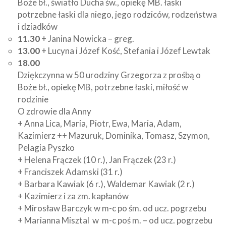
Boże bł., światło Ducha św., opiekę MB. łaski
potrzebne łaski dla niego, jego rodziców, rodzeństwa
i dziadków
11.30
+ Janina Nowicka – greg.
13.00
+ Lucyna i Józef Kość, Stefania i Józef Lewtak
18.00
Dziękczynna w 50 urodziny Grzegorza z prośbą o
Boże bł., opiekę MB, potrzebne łaski, miłość w
rodzinie
O zdrowie dla Anny
+ Anna Lica, Maria, Piotr, Ewa, Maria, Adam,
Kazimierz ++ Mazuruk, Dominika, Tomasz, Szymon,
Pelagia Pyszko
+ Helena Frączek (10 r.), Jan Frączek (23 r.)
+ Franciszek Adamski (31 r.)
+ Barbara Kawiak (6 r.), Waldemar Kawiak (2 r.)
+ Kazimierz i za zm. kapłanów
+ Mirosław Barczyk w m-c po śm. od ucz. pogrzebu
+ Marianna Misztal w m-c poś m. – od ucz. pogrzebu