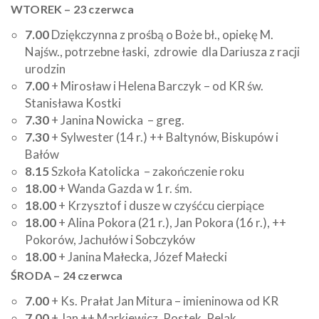
WTOREK – 23 czerwca
7.00
Dziękczynna z prośbą o Boże bł., opiekę M.
Najśw., potrzebne łaski, zdrowie dla Dariusza z racji
urodzin
7.00
+ Mirosław i Helena Barczyk – od KR św.
Stanisława Kostki
7.30
+ Janina Nowicka – greg.
7.30
+ Sylwester (14 r.) ++ Baltynów, Biskupów i
Bałów
8.15
Szkoła Katolicka – zakończenie roku
18.00
+ Wanda Gazda w 1 r. śm.
18.00
+ Krzysztof i dusze w czyśćcu cierpiące
18.00
+ Alina Pokora (21 r.), Jan Pokora (16 r.), ++
Pokorów, Jachułów i Sobczyków
18.00
+ Janina Małecka, Józef Małecki
ŚRODA – 24 czerwca
7.00
+ Ks. Prałat Jan Mitura – imieninowa od KR
7.00
+ Jan ++ Markiewicz, Rostek, Pelak