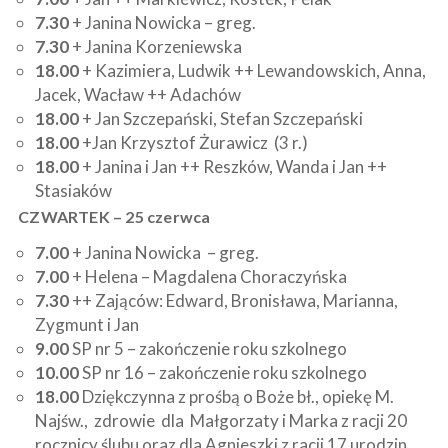
7.30
+ Janina Nowicka – greg.
7.30
+ Janina Korzeniewska
18.00
+ Kazimiera, Ludwik ++ Lewandowskich, Anna,
Jacek, Wacław ++ Adachów
18.00
+ Jan Szczepański, Stefan Szczepański
18.00
+Jan Krzysztof Żurawicz (3 r.)
18.00
+ Janina i Jan ++ Reszków, Wanda i Jan ++
Stasiaków
CZWARTEK – 25 czerwca
7.00
+ Janina Nowicka – greg.
7.00
+ Helena – Magdalena Choraczyńska
7.30
++ Zająców: Edward, Bronisława, Marianna,
Zygmunt i Jan
9.00
SP nr 5 – zakończenie roku szkolnego
10.00
SP nr 16 – zakończenie roku szkolnego
18.00
Dziękczynna z prośbą o Boże bł., opiekę M.
Najśw., zdrowie dla Małgorzaty i Marka z racji 20
rocznicy ślubu oraz dla Agnieszki z racji 17 urodzin