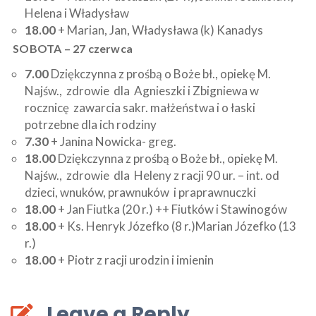
Helena i Władysław
18.00
+ Marian, Jan, Władysława (k) Kanadys
SOBOTA – 27 czerwca
7.00
Dziękczynna z prośbą o Boże bł., opiekę M.
Najśw., zdrowie dla Agnieszki i Zbigniewa w
rocznicę zawarcia sakr. małżeństwa i o łaski
potrzebne dla ich rodziny
7.30
+ Janina Nowicka- greg.
18.00
Dziękczynna z prośbą o Boże bł., opiekę M.
Najśw., zdrowie dla Heleny z racji 90 ur. – int. od
dzieci, wnuków, prawnuków i praprawnuczki
18.00
+ Jan Fiutka (20 r.) ++ Fiutków i Stawinogów
18.00
+ Ks. Henryk Józefko (8 r.)Marian Józefko (13
r.)
18.00
+ Piotr z racji urodzin i imienin
Leave a Reply