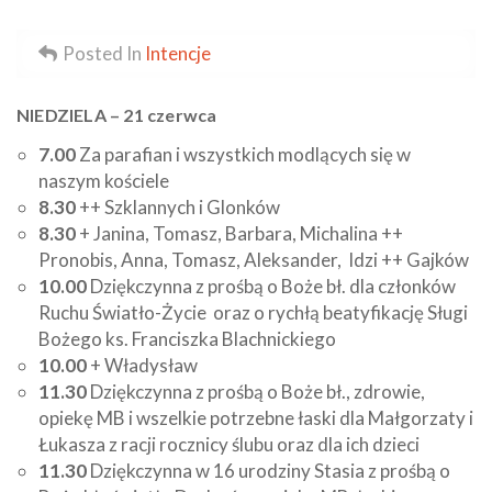
Posted In
Intencje
NIEDZIELA – 21 czerwca
7.00
Za parafian i wszystkich modlących się w
naszym kościele
8.30
++ Szklannych i Glonków
8.30
+ Janina, Tomasz, Barbara, Michalina ++
Pronobis, Anna, Tomasz, Aleksander, Idzi ++ Gajków
10.00
Dziękczynna z prośbą o Boże bł. dla członków
Ruchu Światło-Życie oraz o rychłą beatyfikację Sługi
Bożego ks. Franciszka Blachnickiego
10.00
+ Władysław
11.30
Dziękczynna z prośbą o Boże bł., zdrowie,
opiekę MB i wszelkie potrzebne łaski dla Małgorzaty i
Łukasza z racji rocznicy ślubu oraz dla ich dzieci
11.30
Dziękczynna w 16 urodziny Stasia z prośbą o