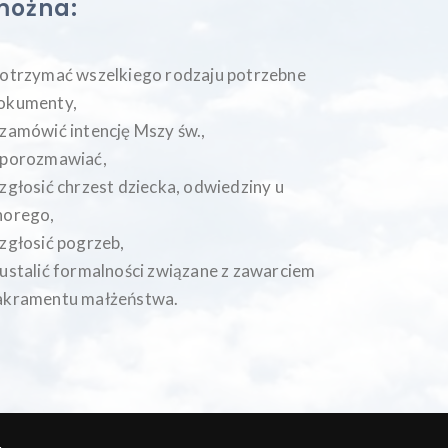
można:
 otrzymać wszelkiego rodzaju potrzebne
okumenty,
 zamówić intencję Mszy św.,
 porozmawiać,
 zgłosić chrzest dziecka, odwiedziny u
horego,
 zgłosić pogrzeb,
 ustalić formalności związane z zawarciem
akramentu małżeństwa.