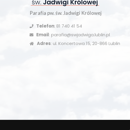
Parafia pw. św. Jadwigi Królowej
Telefon
: 81 740 41 54
Email
: parafia@swjadwiga.lublin.pl
Adres
: ul. Koncertowa 15, 20-866 Lublin