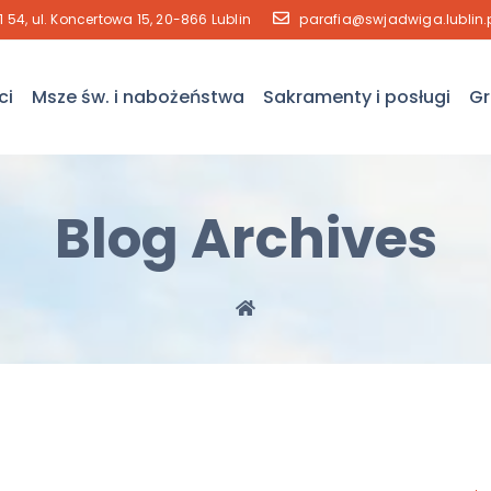
41 54, ul. Koncertowa 15, 20-866 Lublin
parafia@swjadwiga.lublin.
ci
Msze św. i nabożeństwa
Sakramenty i posługi
Gr
Blog Archives