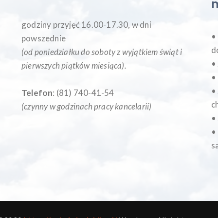
godziny przyjęć 16.00-17.30, w dni
•
powszednie
d
(od poniedziałku do soboty z wyjątkiem świąt i
•
pierwszych piątków miesiąca
).
•
•
Telefon
: (81) 740-41-54
c
(czynny w godzinach pracy kancelarii)
•
•
s