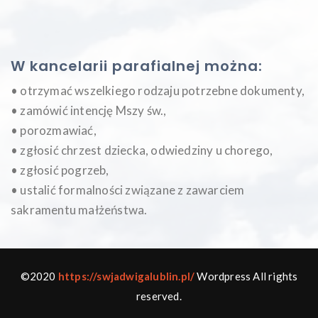
W kancelarii parafialnej można:
• otrzymać wszelkiego rodzaju potrzebne dokumenty,
• zamówić intencję Mszy św.,
• porozmawiać,
• zgłosić chrzest dziecka, odwiedziny u chorego,
• zgłosić pogrzeb,
• ustalić formalności związane z zawarciem
sakramentu małżeństwa.
©2020
https://swjadwigalublin.pl/
Wordpress All rights
reserved.