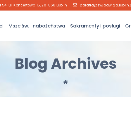
41 54, ul. Koncertowa 15, 20-866 Lublin
parafia@swjadwiga.lublin.
ci
Msze św. i nabożeństwa
Sakramenty i posługi
Gr
Blog Archives