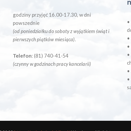
godziny przyjęć 16.00-17.30, w dni
•
powszednie
d
(od poniedziałku do soboty z wyjątkiem świąt i
•
pierwszych piątków miesiąca
).
•
•
Telefon
: (81) 740-41-54
c
(czynny w godzinach pracy kancelarii)
•
•
s