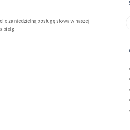
lle za niedzielną posługę słowa w naszej
a pielg