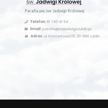
Parafia pw. św. Jadwigi Królowej
Telefon
: 81 740 41 54
Email
: parafia@swjadwiga.lublin.pl
Adres
: ul. Koncertowa 15, 20-866 Lublin