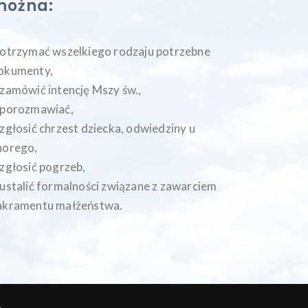
można:
 otrzymać wszelkiego rodzaju potrzebne
okumenty,
 zamówić intencję Mszy św.,
 porozmawiać,
 zgłosić chrzest dziecka, odwiedziny u
horego,
 zgłosić pogrzeb,
 ustalić formalności związane z zawarciem
akramentu małżeństwa.