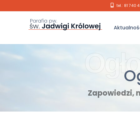
tel.: 81 740 
Aktualnoś
Ogło
O
Zapowiedzi, 