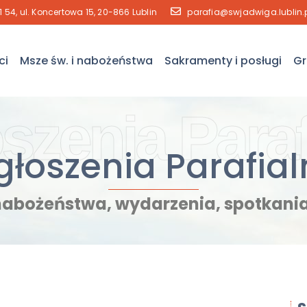
41 54, ul. Koncertowa 15, 20-866 Lublin
parafia@swjadwiga.lublin.
ci
Msze św. i nabożeństwa
Sakramenty i posługi
Gr
szenia Paraf
głoszenia Parafial
nabożeństwa, wydarzenia, spotkania