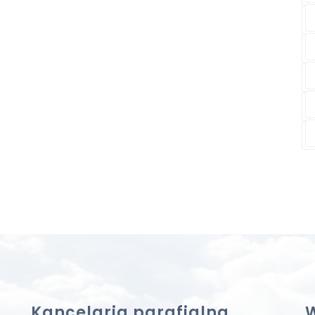
Kancelaria parafialna
W