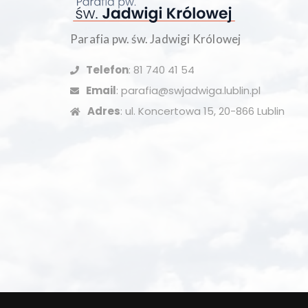
Parafia pw. św. Jadwigi Królowej
Telefon
: 81 740 41 54
Email
: parafia@swjadwiga.lublin.pl
Adres
: ul. Koncertowa 15, 20-866 Lublin