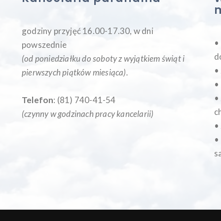
godziny przyjęć 16.00-17.30, w dni
•
powszednie
d
(od poniedziałku do soboty z wyjątkiem świąt i
•
pierwszych piątków miesiąca
).
•
•
Telefon
: (81) 740-41-54
c
(czynny w godzinach pracy kancelarii)
•
•
s