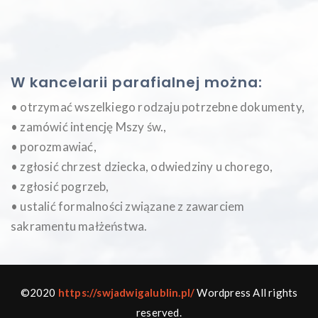
W kancelarii parafialnej można:
• otrzymać wszelkiego rodzaju potrzebne dokumenty,
• zamówić intencję Mszy św.,
• porozmawiać,
• zgłosić chrzest dziecka, odwiedziny u chorego,
• zgłosić pogrzeb,
• ustalić formalności związane z zawarciem
sakramentu małżeństwa.
©2020
https://swjadwigalublin.pl/
Wordpress All rights
reserved.