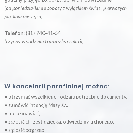
(od poniedziałku do soboty z wyjątkiem świąt i pierwszych
piątków miesiąca
).
Telefon
: (81) 740-41-54
(czynny w godzinach pracy kancelarii)
W kancelarii parafialnej można:
• otrzymać wszelkiego rodzaju potrzebne dokumenty,
• zamówić intencję Mszy św.,
• porozmawiać,
• zgłosić chrzest dziecka, odwiedziny u chorego,
• zgłosić pogrzeb,