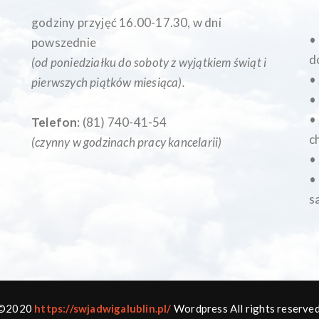
godziny przyjęć 16.00-17.30, w dni
•
powszednie
d
(od poniedziałku do soboty z wyjątkiem świąt i
•
pierwszych piątków miesiąca
).
•
•
Telefon
: (81) 740-41-54
c
(czynny w godzinach pracy kancelarii)
•
•
s
©2020
https://swjadwigalublin.pl/
Wordpress All rights reserved