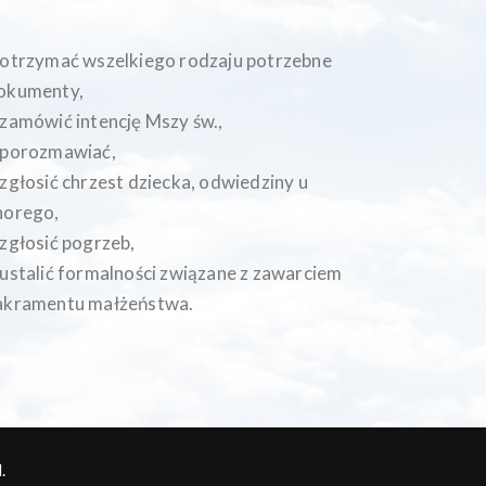
 otrzymać wszelkiego rodzaju potrzebne
okumenty,
 zamówić intencję Mszy św.,
 porozmawiać,
 zgłosić chrzest dziecka, odwiedziny u
horego,
 zgłosić pogrzeb,
 ustalić formalności związane z zawarciem
akramentu małżeństwa.
.