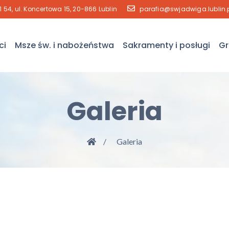
41 54, ul. Koncertowa 15, 20-866 Lublin
parafia@swjadwiga.lublin.
ci
Msze św. i nabożeństwa
Sakramenty i posługi
Gr
Galeria
Galeria