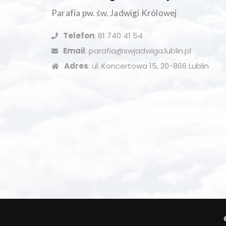
Parafia pw. św. Jadwigi Królowej
Telefon
: 81 740 41 54
Email
: parafia@swjadwiga.lublin.pl
Adres
: ul. Koncertowa 15, 20-866 Lublin